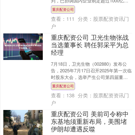
判，已协调国内企业制定超过1000亿美
元（约137万亿韩元）的对美投资计划，
重庆配资公司
并将向美方正....
查看：
111
分类：
股票配资资讯门
户
重庆配资公司 卫光生物张战
当选董事长 聘任郭采平为总
经理
7月18日，卫光生物（002880）发布公
告，2025年7月17日召开2025年第一次临
时股东大会，选举产生公司第四届董事
会。董事会由非独立董事张战（董事
重庆配资公司
长）、....
查看：
138
分类：
股票配资资讯门
户
重庆配资公司 美前司令称中
东基地须重新布局，美围堵
伊朗却遭遇反噬