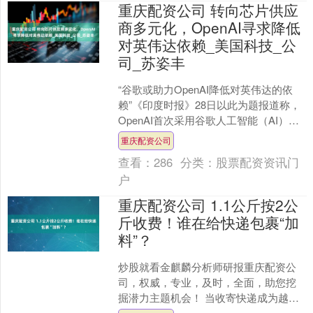
重庆配资公司 转向芯片供应
商多元化，OpenAI寻求降低
对英伟达依赖_美国科技_公
司_苏姿丰
“谷歌或助力OpenAI降低对英伟达的依
赖”《印度时报》28日以此为题报道称，
OpenAI首次采用谷歌人工智能（AI）芯
片为其ChatGPT及其他产品提供算力
重庆配资公司
支....
查看：
286
分类：
股票配资资讯门
户
重庆配资公司 1.1公斤按2公
斤收费！谁在给快递包裹“加
料”？
炒股就看金麒麟分析师研报重庆配资公
司，权威，专业，及时，全面，助您挖
掘潜力主题机会！ 当收寄快递成为越来
越多人生活习惯时，快递费用却悄悄