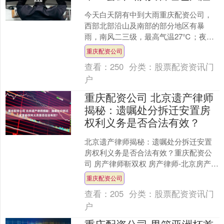
今天白天阴有中到大雨重庆配资公司，
西部北部沿山及南部的部分地区有暴
雨，南风二三级，最高气温27℃；夜间
阴有雷阵雨或阵雨转多云，南转北风一
重庆配资公司
二级，最低气温21℃。早....
查看：
250
分类：
股票配资资讯门
户
重庆配资公司 北京遗产律师
揭秘：遗嘱处分拆迁安置房
权利义务是否合法有效？
北京遗产律师揭秘：遗嘱处分拆迁安置
房权利义务是否合法有效？重庆配资公
司 房产律师靳双权 房产律师-北京房产律
师-房地产纠纷专业律师， 靳律师团队专
重庆配资公司
门代理借名买房....
查看：
205
分类：
股票配资资讯门
户