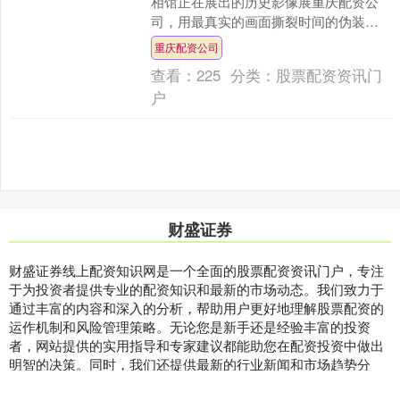
相馆正在展出的历史影像展重庆配资公
司，用最真实的画面撕裂时间的伪装。
那些泛黄的照片里，凝固着1937年冬天
重庆配资公司
最黑暗的记忆，也....
查看：
225
分类：
股票配资资讯门
户
财盛证券
财盛证券线上配资知识网是一个全面的股票配资资讯门户，专注
于为投资者提供专业的配资知识和最新的市场动态。我们致力于
通过丰富的内容和深入的分析，帮助用户更好地理解股票配资的
运作机制和风险管理策略。无论您是新手还是经验丰富的投资
者，网站提供的实用指导和专家建议都能助您在配资投资中做出
明智的决策。同时，我们还提供最新的行业新闻和市场趋势分
析，确保用户始终掌握最新的金融动态。