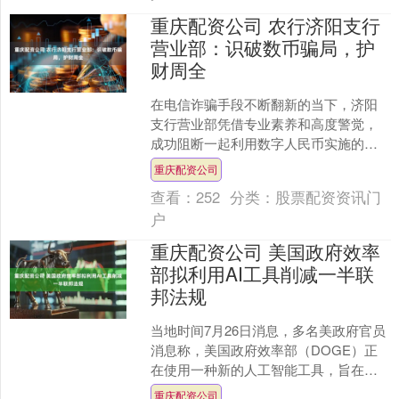
重庆配资公司 农行济阳支行
营业部：识破数币骗局，护
财周全
在电信诈骗手段不断翻新的当下，济阳
支行营业部凭借专业素养和高度警觉，
成功阻断一起利用数字人民币实施的诈
骗案件重庆配资公司，为客户守住“钱袋
重庆配资公司
子”。 事发当天上午，....
查看：
252
分类：
股票配资资讯门
户
重庆配资公司 美国政府效率
部拟利用AI工具削减一半联
邦法规
当地时间7月26日消息，多名美政府官员
消息称，美国政府效率部（DOGE）正
在使用一种新的人工智能工具，旨在大
幅削减联邦监管规定。根据一份文件，
重庆配资公司