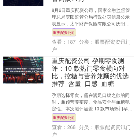
8月6日重庆配资公司，国家金融监督管
理总局庆阳监管分局行政处罚信息公示
表显示，太平财产保险有限公司庆阳中
心支公司因编制虚假财务资料被罚款11
重庆配资公司
万元，刘某（时任太平....
查看：
187
分类：
股票配资资讯门
户
重庆配资公司 孕期零食测
评：10 款热门零食横向对
比，控糖与营养兼顾的优选
推荐_含量_口感_血糖
孕期选择零食，需在满足口腹之欲的同
时，兼顾营养密度、食品安全与血糖稳
定性。本次测评涵盖 10 款市场热门孕期
零食重庆配资公司，从原料构成、控糖
重庆配资公司
表现、营养适配性等....
查看：
268
分类：
股票配资资讯门
户