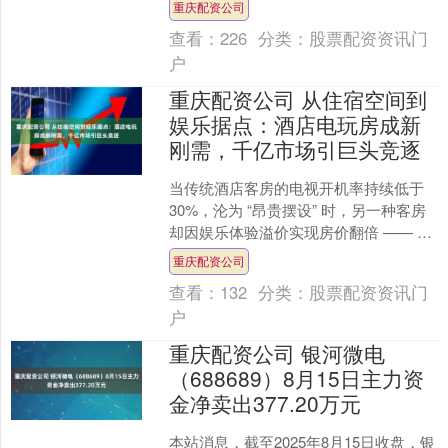
重庆配资公司
的“背刺”起了消费者。 ....
查看：
226
分类：
股票配资资讯门
户
重庆配资公司 从住宿空间到
娱乐据点：酒店电玩房成新
刚需，千亿市场引巨头竞逐
当传统酒店客房的电视开机率持续低于
30%，沦为 “昂贵摆设” 时，另一种客房
却因娱乐体验溢价实现房价翻倍 —— 这
就是正在重构酒店业的电玩房。数据显
重庆配资公司
示重庆配资....
查看：
132
分类：
股票配资资讯门
户
重庆配资公司 银河微电
（688689）8月15日主力资
金净卖出377.20万元
本站消息，截至2025年8月15日收盘，银