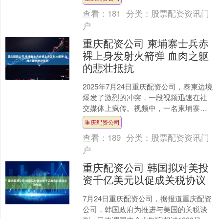
该部门计划在特朗普....
查看：
181
分类：
股票配资资讯门
户
重庆配资公司 柬埔寨士兵赤
裸上身发射火箭弹 血肉之躯
的悲壮抵抗
2025年7月24日重庆配资公司，泰柬边境
爆发了激烈的冲突，一段视频迅速在社
交媒体上疯传。视频中，一名柬埔寨皇
家陆军士兵赤裸上身，手持轻机枪与
重庆配资公司
RPG火箭弹，在没....
查看：
189
分类：
股票配资资讯门
户
重庆配资公司 韩国拟对美投
资千亿美元以促成关税协议
7月24日重庆配资公司，据报道重庆配资
公司，韩国政府为推进与美国的关税谈