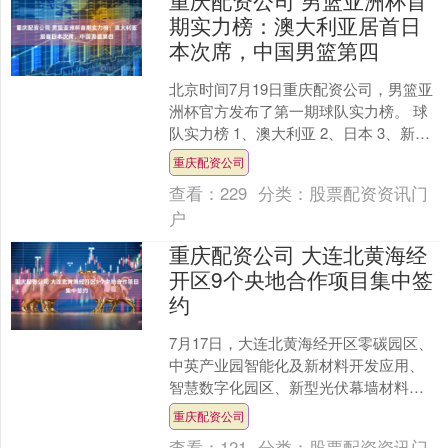
重庆配资公司 男篮亚洲杯首
期实力榜：澳大利亚居首日
本次席，中国男篮第四
北京时间7月19日重庆配资公司，男篮亚
洲杯官方发布了第一期球队实力榜。 球
队实力榜 1、澳大利亚 2、日本 3、新西
兰 4、中国 5、伊朗 6、黎巴嫩 7、约
重庆配资公司
旦....
查看：
229
分类：
股票配资资讯门
户
重庆配资公司 大连北黄海经
开区9个央地合作项目集中签
约
7月17日，大连北黄海经开区零碳园区、
中英产业园智能化及新材料开发应用、
智慧数字化园区、新型光伏幕墙材料等9
个央地合作项目集中签约，国家新材料
重庆配资公司
产业基地集聚效应加....
查看：
121
分类：
股票配资资讯门