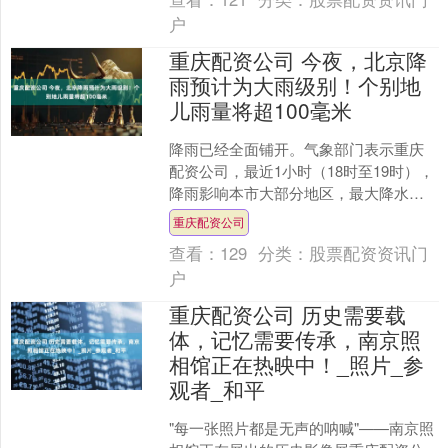
户
重庆配资公司 今夜，北京降
雨预计为大雨级别！个别地
儿雨量将超100毫米
降雨已经全面铺开。气象部门表示重庆
配资公司，最近1小时（18时至19时），
降雨影响本市大部分地区，最大降水量
出现在密云穆家峪为34.2毫米；密云、平
重庆配资公司
谷、大兴、通....
查看：
129
分类：
股票配资资讯门
户
重庆配资公司 历史需要载
体，记忆需要传承，南京照
相馆正在热映中！_照片_参
观者_和平
"每一张照片都是无声的呐喊"——南京照