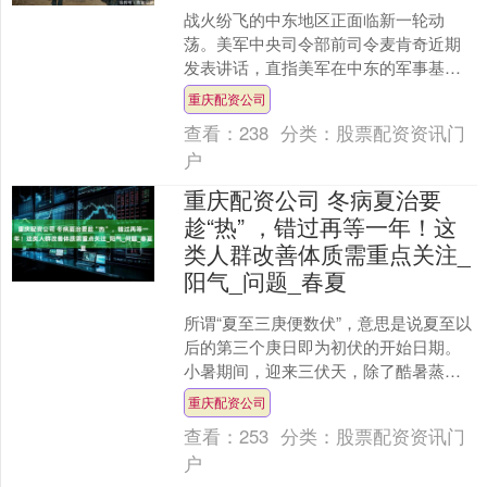
战火纷飞的中东地区正面临新一轮动
荡。美军中央司令部前司令麦肯奇近期
发表讲话，直指美军在中东的军事基地
亟需调整布局。这番表态背后，暴露出
重庆配资公司
美国在中东战略中的诸多隐忧....
查看：
238
分类：
股票配资资讯门
户
重庆配资公司 冬病夏治要
趁“热” ，错过再等一年！这
类人群改善体质需重点关注_
阳气_问题_春夏
所谓“夏至三庚便数伏”，意思是说夏至以
后的第三个庚日即为初伏的开始日期。
小暑期间，迎来三伏天，除了酷暑蒸烤
外，注重养生的朋友常听的一个词就是
重庆配资公司
冬病夏治。 “冬病夏....
查看：
253
分类：
股票配资资讯门
户