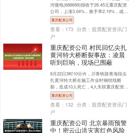
河微电(688689)报收于26.45元重庆配资
公司，上涨3.04%，换手率2.19%，成交
量2.83万手，成交额74....
重庆配资公司
查看：
173
分类：
股票配资资讯门
户
重庆配资公司 村民回忆尖扎
黄河特大桥断裂事故：凌晨
听到巨响，现场已围蔽
8月22日3时10分许，川青铁路青海段尖
扎黄河特大桥在施工作业时钢绞线断
裂，造成10人死亡，4人失联重庆配资公
司，2人在塔架尚无法确认生命体征。当
重庆配资公司
日下午，青海省....
查看：
132
分类：
股票配资资讯门
户
重庆配资公司 北京暴雨预警
中！密云山洪灾害红色风险