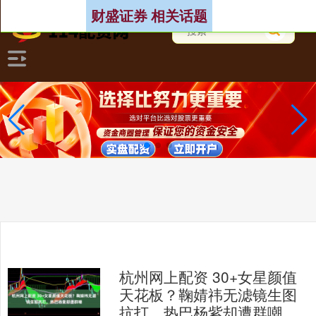
财盛证券 相关话题
杭州网上配资 30+女星颜值
天花板？鞠婧祎无滤镜生图
抗打，热巴杨紫却遭群嘲