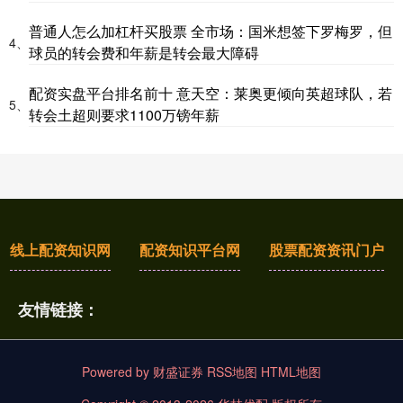
普通人怎么加杠杆买股票 全市场：国米想签下罗梅罗，但
4、
球员的转会费和年薪是转会最大障碍
配资实盘平台排名前十 意天空：莱奥更倾向英超球队，若
5、
转会土超则要求1100万镑年薪
线上配资知识网
配资知识平台网
股票配资资讯门户
友情链接：
Powered by
财盛证券
RSS地图
HTML地图