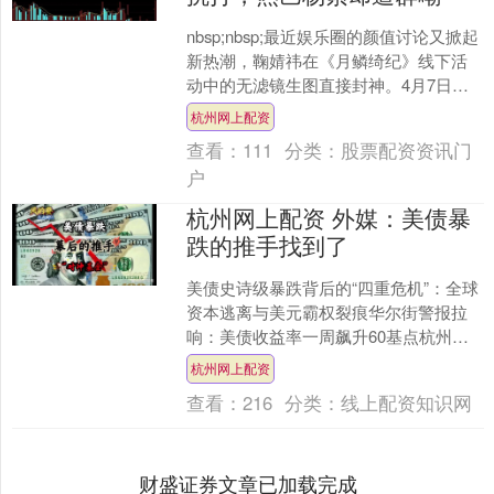
nbsp;nbsp;最近娱乐圈的颜值讨论又掀起
新热潮，鞠婧祎在《月鳞绮纪》线下活
动中的无滤镜生图直接封神。4月7日的
剧宣现场，她以剧中九尾狐露芜衣的黑
杭州网上配资
长直造型亮....
查看：
111
分类：
股票配资资讯门
户
杭州网上配资 外媒：美债暴
跌的推手找到了
美债史诗级暴跌背后的“四重危机”：全球
资本逃离与美元霸权裂痕华尔街警报拉
响：美债收益率一周飙升60基点杭州网
上配资，全球金融市场陷入震荡 2025年4
杭州网上配资
月初，美国....
查看：
216
分类：
线上配资知识网
财盛证券文章已加载完成