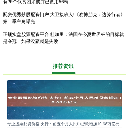
有29个伙食团采购并已食用56桶
配资优秀炒股配资门户 大卫接班人!《赛博朋克：边缘行者》
第二季主角曝光
正规实盘股票配资平台 杜加里：法国在今夏世界杯的目标就
是夺冠，如果没赢就是失败
推荐资讯
专业股票配资价格 央行：前五个月人民币贷款增加10.68万亿元