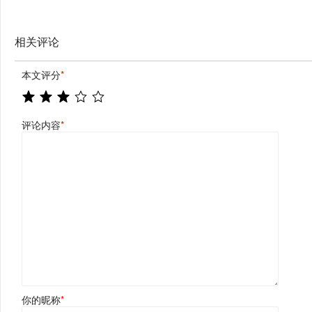
相关评论
本文评分
*
评论内容
*
你的昵称
*