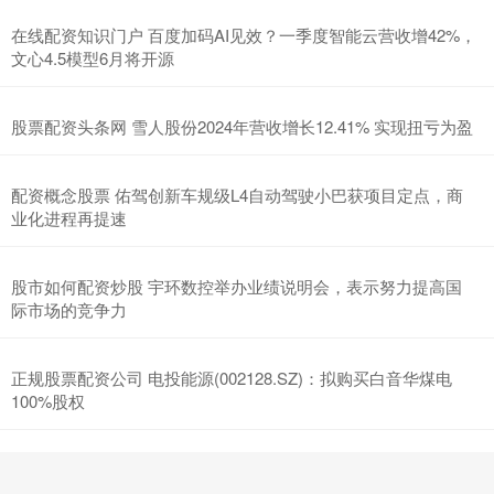
在线配资知识门户 百度加码AI见效？一季度智能云营收增42%，
文心4.5模型6月将开源
股票配资头条网 雪人股份2024年营收增长12.41% 实现扭亏为盈
配资概念股票 佑驾创新车规级L4自动驾驶小巴获项目定点，商
业化进程再提速
股市如何配资炒股 宇环数控举办业绩说明会，表示努力提高国
际市场的竞争力
正规股票配资公司 电投能源(002128.SZ)：拟购买白音华煤电
100%股权