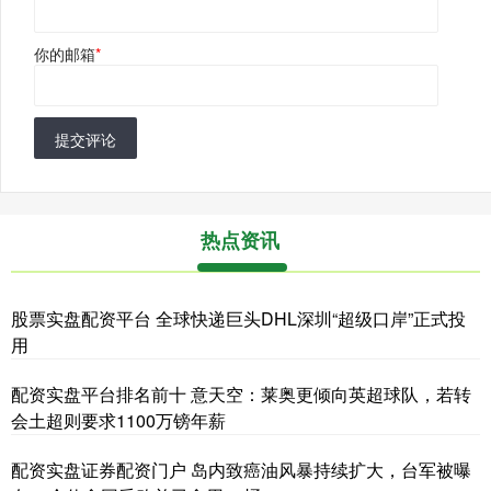
你的邮箱
*
提交评论
热点资讯
股票实盘配资平台 全球快递巨头DHL深圳“超级口岸”正式投
用
配资实盘平台排名前十 意天空：莱奥更倾向英超球队，若转
会土超则要求1100万镑年薪
配资实盘证券配资门户 岛内致癌油风暴持续扩大，台军被曝