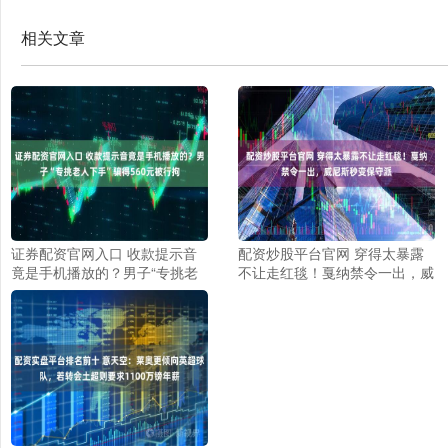
相关文章
证券配资官网入口 收款提示音
配资炒股平台官网 穿得太暴露
竟是手机播放的？男子“专挑老
不让走红毯！戛纳禁令一出，威
人下手”骗得560元被行拘
尼斯秒变保守派