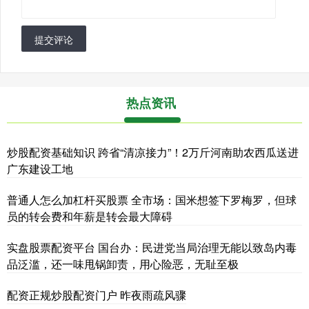
提交评论
热点资讯
炒股配资基础知识 跨省“清凉接力”！2万斤河南助农西瓜送进
广东建设工地
普通人怎么加杠杆买股票 全市场：国米想签下罗梅罗，但球
员的转会费和年薪是转会最大障碍
实盘股票配资平台 国台办：民进党当局治理无能以致岛内毒
品泛滥，还一味甩锅卸责，用心险恶，无耻至极
配资正规炒股配资门户 昨夜雨疏风骤