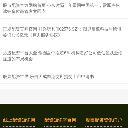
股市配资官方网站首页 小米时隔十年重回中国第一，雷军卢伟
冰等多位高管发文回应
正规配资官网官网 群兴玩具(002575.SZ)：图灵引擎科技与腾讯
签订1.13亿元《算力服务协议》
炒股配资平台大全 锅圈盘中涨超6% 机构看好公司低估值及业绩
提速的布局机会
股票配资世界 乐自天成向港交所提交上市申请书
线上配资知识网
配资知识平台网
股票配资资讯门户