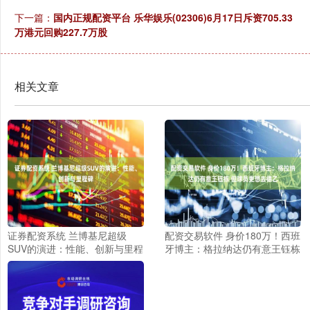
下一篇：
国内正规配资平台 乐华娱乐(02306)6月17日斥资705.33
万港元回购227.7万股
相关文章
证券配资系统 兰博基尼超级
配资交易软件 身价180万！西班
SUV的演进：性能、创新与里程
牙博主：格拉纳达仍有意王钰栋
碑
但球员更想去德乙