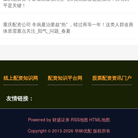
平是关键！
重庆配资公司 冬病夏治要趁“热” ，错过再等一年！这类人群改善
体质需重点关注_阳气_问题_春夏
线上配资知识网
配资知识平台网
股票配资资讯门户
友情链接：
Powered by
财盛证券
RSS地图
HTML地图
Copyright
© 2013-2026 华林优配 版权所有